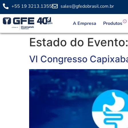
+55 19 3213.1355
sales@gfedobrasil.com.br
A Empresa
Produtos
Estado do Evento
VI Congresso Capixaba