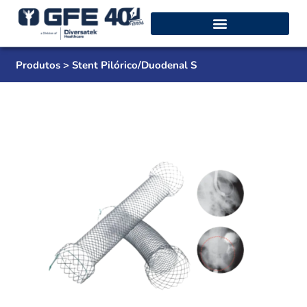
Produtos > Stent Pilórico/Duodenal S